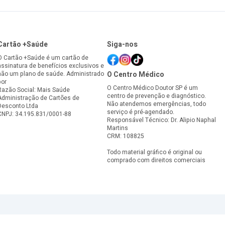
Cartão +Saúde
Siga-nos
O Cartão +Saúde é um cartão de
assinatura de benefícios exclusivos e
não um plano de saúde. Administrado
O Centro Médico
por
O Centro Médico Doutor SP é um
Razão Social: Mais Saúde
centro de prevenção e diagnóstico.
Administração de Cartões de
Não atendemos emergências, todo
Desconto Ltda
serviço é pré-agendado.
CNPJ: 34.195.831/0001-88
Responsável Técnico: Dr. Alipio Naphal
Martins
CRM: 108825
Todo material gráfico é original ou
comprado com direitos comerciais